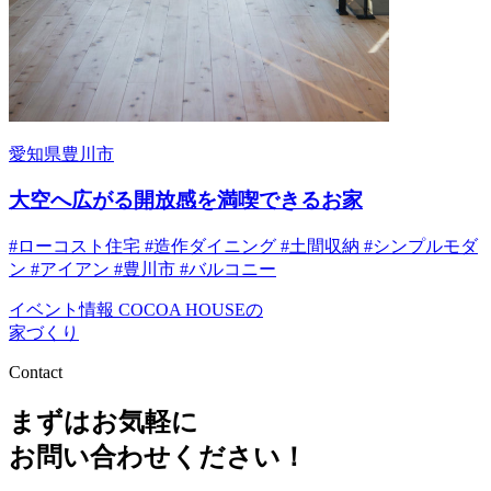
愛知県豊川市
大空へ広がる開放感を満喫できるお家
#ローコスト住宅
#造作ダイニング
#土間収納
#シンプルモダ
ン
#アイアン
#豊川市
#バルコニー
イベント情報
COCOA HOUSEの
家づくり
Contact
まずはお気軽に
お問い合わせください！