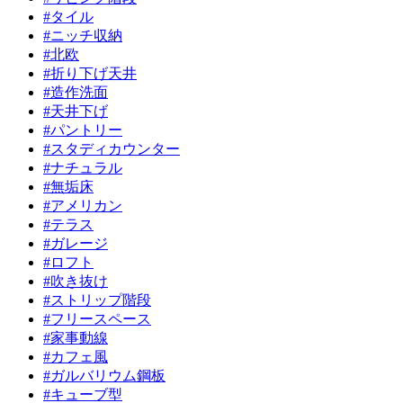
#
タイル
#
ニッチ収納
#
北欧
#
折り下げ天井
#
造作洗面
#
天井下げ
#
パントリー
#
スタディカウンター
#
ナチュラル
#
無垢床
#
アメリカン
#
テラス
#
ガレージ
#
ロフト
#
吹き抜け
#
ストリップ階段
#
フリースペース
#
家事動線
#
カフェ風
#
ガルバリウム鋼板
#
キューブ型