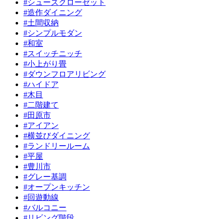
#
シューズクローゼット
#
造作ダイニング
#
土間収納
#
シンプルモダン
#
和室
#
スイッチニッチ
#
小上がり畳
#
ダウンフロアリビング
#
ハイドア
#
木目
#
二階建て
#
田原市
#
アイアン
#
横並びダイニング
#
ランドリールーム
#
平屋
#
豊川市
#
グレー基調
#
オープンキッチン
#
回遊動線
#
バルコニー
#
リビング階段