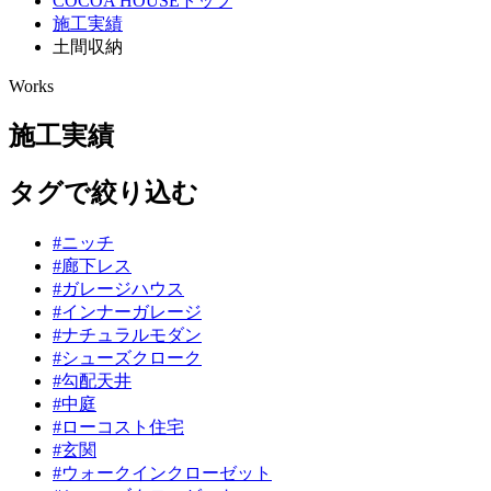
COCOA HOUSEトップ
施工実績
土間収納
Works
施工実績
タグで絞り込む
#
ニッチ
#
廊下レス
#
ガレージハウス
#
インナーガレージ
#
ナチュラルモダン
#
シューズクローク
#
勾配天井
#
中庭
#
ローコスト住宅
#
玄関
#
ウォークインクローゼット