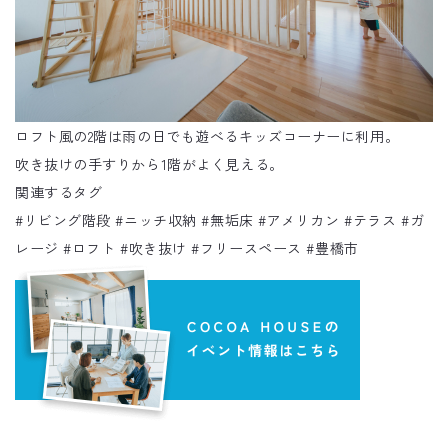
ロフト風の2階は雨の日でも遊べるキッズコーナーに利用。
吹き抜けの手すりから1階がよく見える。
関連するタグ
#
リビング階段
#
ニッチ収納
#
無垢床
#
アメリカン
#
テラス
#
ガ
レージ
#
ロフト
#
吹き抜け
#
フリースペース
#
豊橋市