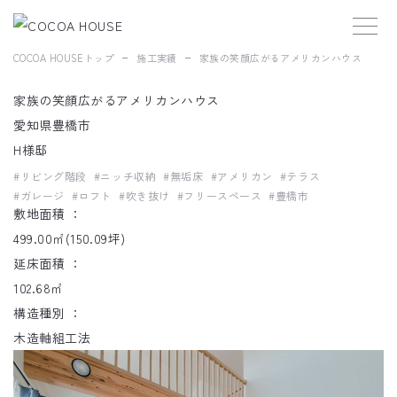
COCOA HOUSEトップ
施工実績
家族の笑顔広がるアメリカンハウス
家族の笑顔広がるアメリカンハウス
愛知県豊橋市
H様邸
#リビング階段
#ニッチ収納
#無垢床
#アメリカン
#テラス
#ガレージ
#ロフト
#吹き抜け
#フリースペース
#豊橋市
敷地面積 ：
499.00㎡(150.09坪)
延床面積 ：
102.68㎡
構造種別 ：
木造軸組工法