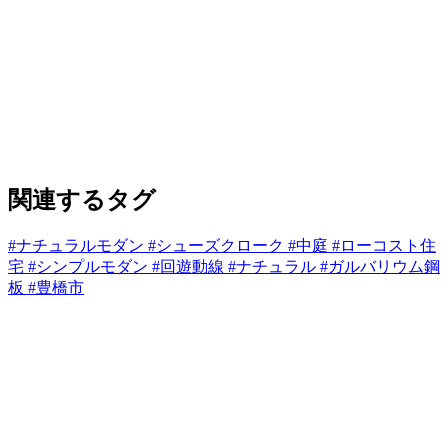
関連するタグ
#
ナチュラルモダン
#
シューズクローク
#
中庭
#
ローコスト住
宅
#
シンプルモダン
#
回遊動線
#
ナチュラル
#
ガルバリウム鋼
板
#
豊橋市