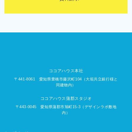
ココアハウス本社
〒441-8061
愛知県豊橋市藤沢町104
（大垣共立銀行様と
同建物内）
ココアハウス蒲郡スタジオ
〒443-0045
愛知県蒲郡市旭町15-3
（デザインラボ敷地
内）