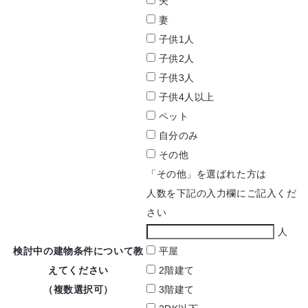
夫
妻
子供1人
子供2人
子供3人
子供4人以上
ペット
自分のみ
その他
「その他」を選ばれた方は
人数を下記の入力欄にご記入くだ
さい
人
検討中の建物条件に
ついて教
平屋
えてください
2階建て
（複数選択可）
3階建て