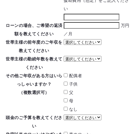
援助費用（想定）をご記入くださ
い
ローンの場合、ご希望の
返済
万円
額を教えてください
／月
世帯主様の前年度の
ご年収を
教えてください
世帯主様の勤続年数を
教えて
ください
その他ご年収がある方は
いら
配偶者
っしゃいますか？
子供
（複数選択可）
父
母
なし
頭金のご予算を
教えてくださ
い