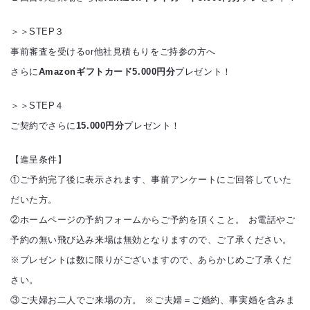
＞＞STEP３
事前審査を受けるor他社見積もりをご持参の方へ
さらに
Amazonギフトカード5.000円分
プレゼント！
＞＞STEP４
ご契約でさらに
15.000円分
プレゼント！
【進呈条件】
①ご予約完了後に表示されます、事前アンケートにご回答していた
だいた方。
②ホームページの予約フォームからご予約を頂くこと。 お電話やご
予約の無い飛び込み来場は無効となりますので、ご了承ください。
※プレゼントは数に限りがございますので、あらかじめご了承くだ
さい。
③ご夫婦お二人でご来場の方。 ※ご夫婦＝ご婚約、事実婚を含みま