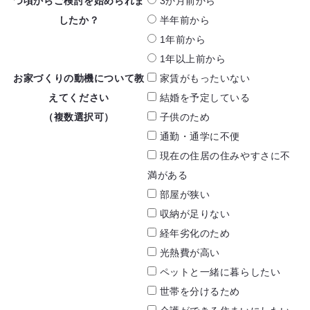
つ頃からご検討を
始められま
3か月前から
したか？
半年前から
1年前から
1年以上前から
お家づくりの動機に
ついて教
家賃がもったいない
えてください
結婚を予定している
（複数選択可）
子供のため
通勤・通学に不便
現在の住居の住みやすさに
不
満がある
部屋が狭い
収納が足りない
経年劣化のため
光熱費が高い
ペットと一緒に暮らしたい
世帯を分けるため