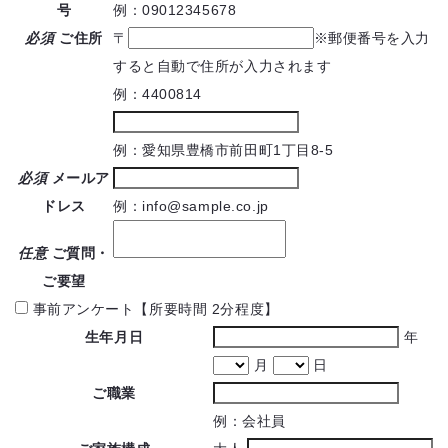
号
例：09012345678
必須
ご住所
〒
※郵便番号を入力
すると自動で住所が入力されます
例：4400814
例：愛知県豊橋市前田町1丁目8-5
必須
メールア
ドレス
例：info@sample.co.jp
任意
ご質問・
ご要望
事前アンケート【所要時間 2分程度】
生年月日
年
月
日
ご職業
例：会社員