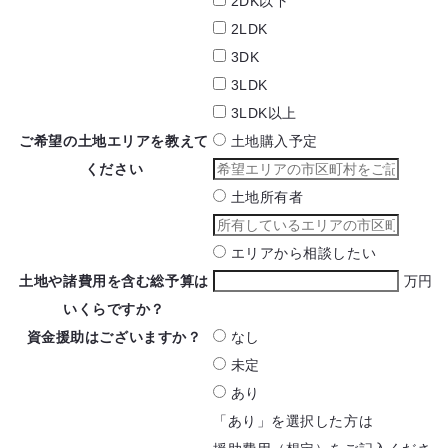
2DK以下
2LDK
3DK
3LDK
3LDK以上
ご希望の土地エリアを
教えて
土地購入予定
ください
土地所有者
エリアから相談したい
土地や諸費用を含む
総予算は
万円
いくらですか？
資金援助は
ございますか？
なし
未定
あり
「あり」を選択した方は