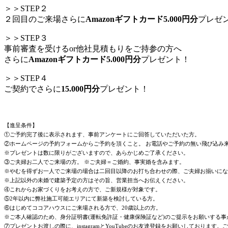
＞＞STEP２
２回目のご来場さらに
Amazonギフトカード5.000円分
プレゼ
＞＞STEP３
事前審査を受けるor他社見積もりをご持参の方へ
さらに
Amazonギフトカード5.000円分
プレゼント！
＞＞STEP４
ご契約でさらに
15.000円分
プレゼント！
【進呈条件】
①ご予約完了後に表示されます、事前アンケートにご回答していただいた方。
②ホームページの予約フォームからご予約を頂くこと。 お電話やご予約の無い飛び込み
※プレゼントは数に限りがございますので、あらかじめご了承ください。
③ご夫婦お二人でご来場の方。 ※ご夫婦＝ご婚約、事実婚を含みます。
※やむを得ずお一人でご来場の場合は二回目以降のお打ち合わせの際、ご夫婦お揃いにな
※上記以外の未婚で建築予定の方はその旨、営業担当へお伝えください。
④これからお家づくりをお考えの方で、ご新規様が対象です。
⑤2年以内に弊社施工可能エリアにて新築を検討している方。
⑥はじめてココアハウスにご来場される方で、20歳以上の方。
※ご本人確認のため、身分証明書(運転免許証・健康保険証など)のご提示をお願いする
⑦プレゼントお渡しの際に、instagramとYouTubeのお友達登録をお願いしており