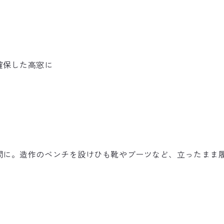
確保した高窓に
間に。造作のベンチを設けひも靴やブーツなど、立ったまま