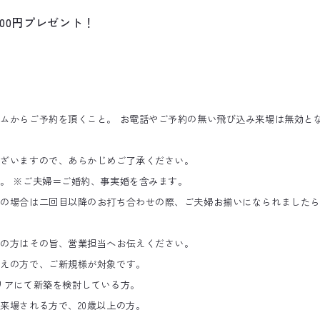
000円プレゼント！
ムからご予約を頂くこと。 お電話やご予約の無い飛び込み来場は無効と
ございますので、あらかじめご了承ください。
。 ※ご夫婦＝ご婚約、事実婚を含みます。
場の場合は二回目以降のお打ち合わせの際、ご夫婦お揃いになられましたら
定の方はその旨、営業担当へお伝えください。
考えの方で、ご新規様が対象です。
リアにて新築を検討している方。
来場される方で、20歳以上の方。