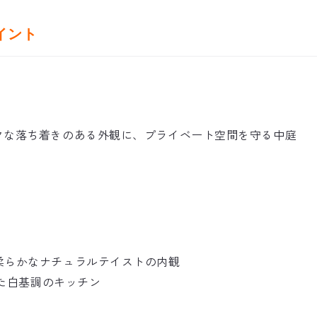
イント
クな落ち着きのある外観に、プライベート空間を守る中庭
柔らかなナチュラルテイストの内観
した白基調のキッチン