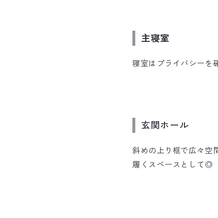
主寝室
寝室はプライバシーを
玄関ホール
斜めの上り框で広々空
履くスペースとして◎