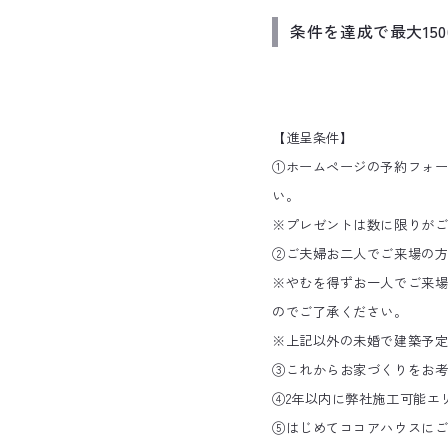
条件を達成で最大15
【進呈条件】
①ホームページの予約フォー
い。
※プレゼントは数に限りが
②ご夫婦お二人でご来場の方
※やむを得ずお一人でご来
のでご了承ください。
※上記以外の未婚で建築予
③これからお家づくりをお
④2年以内に弊社施工可能エ
⑤はじめてココアハウスにご