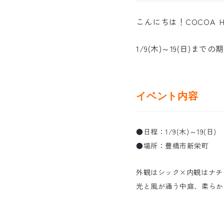
こんにちは！COCOA 
1/9(木)～19(日)
イベント内容
●日程：1/9(木)～19(日) 10
●場所：豊橋市新栄町
外観はシック×内観はナチ
光と風が通う中庭、柔らか