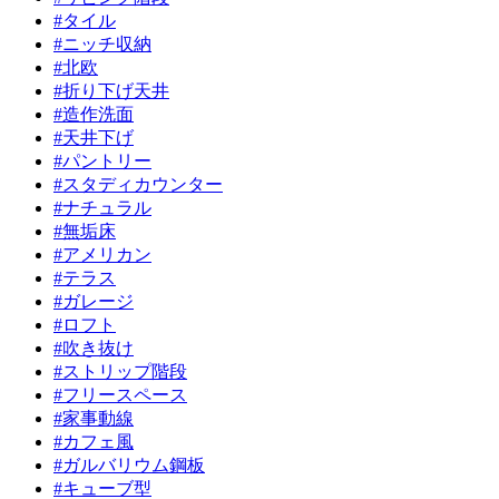
#
タイル
#
ニッチ収納
#
北欧
#
折り下げ天井
#
造作洗面
#
天井下げ
#
パントリー
#
スタディカウンター
#
ナチュラル
#
無垢床
#
アメリカン
#
テラス
#
ガレージ
#
ロフト
#
吹き抜け
#
ストリップ階段
#
フリースペース
#
家事動線
#
カフェ風
#
ガルバリウム鋼板
#
キューブ型