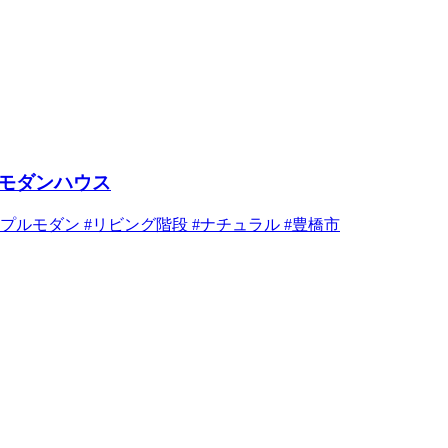
モダンハウス
ンプルモダン
#リビング階段
#ナチュラル
#豊橋市