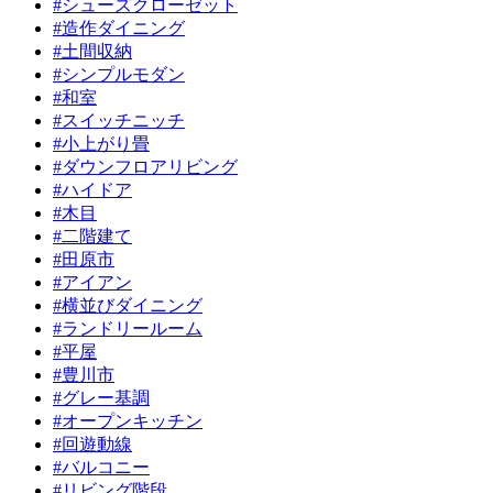
#
シューズクローゼット
#
造作ダイニング
#
土間収納
#
シンプルモダン
#
和室
#
スイッチニッチ
#
小上がり畳
#
ダウンフロアリビング
#
ハイドア
#
木目
#
二階建て
#
田原市
#
アイアン
#
横並びダイニング
#
ランドリールーム
#
平屋
#
豊川市
#
グレー基調
#
オープンキッチン
#
回遊動線
#
バルコニー
#
リビング階段