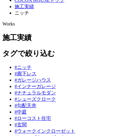
COCOA HOUSEトップ
施工実績
ニッチ
Works
施工実績
タグで絞り込む
#
ニッチ
#
廊下レス
#
ガレージハウス
#
インナーガレージ
#
ナチュラルモダン
#
シューズクローク
#
勾配天井
#
中庭
#
ローコスト住宅
#
玄関
#
ウォークインクローゼット